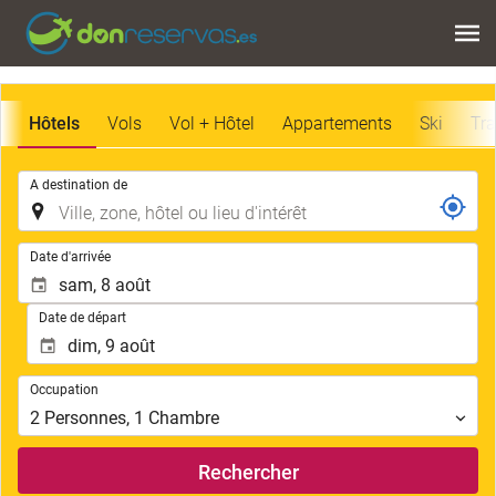
Hôtels
Vols
Vol + Hôtel
Appartements
Ski
Tra
.
A destination de
.
Date d'arrivée
Date de départ
Occupation
Occupation
2
Personnes
,
1
Chambre
Rechercher