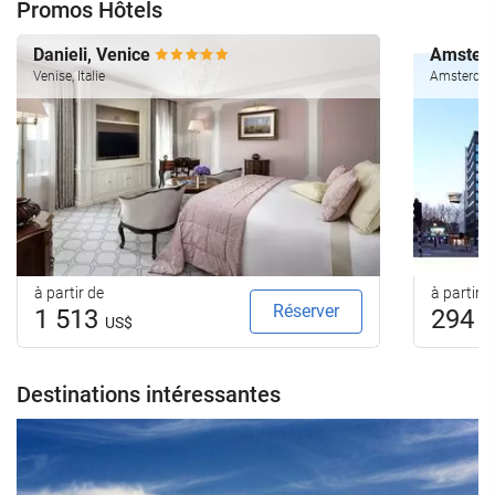
Promos Hôtels
Danieli, Venice
Amsterd
Venise, Italie
Amsterdam
à partir de
à partir d
Réserver
1 513
294
US$
U
Destinations intéressantes