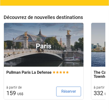
Découvrez de nouvelles destinations
Paris
Pullman Paris La Defense
The Capi
Townho
à partir de
à partir de
Réserver
159
332
US$
US