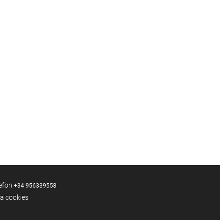
lefon
+34 956339558
ka cookies