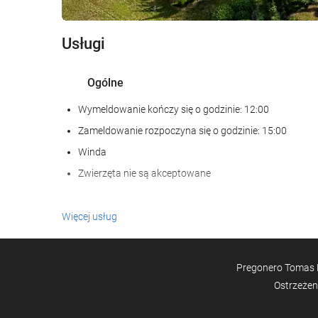
Usługi
Ogólne
Wymeldowanie kończy się o godzinie: 12:00
Zameldowanie rozpoczyna się o godzinie: 15:00
Winda
Zwierzęta nie są akceptowane
Posiłki i napoje
Więcej usług
Restauracja à la carte
Bar
Pregonero Tomas Dí
Ostrzeżen
Basen