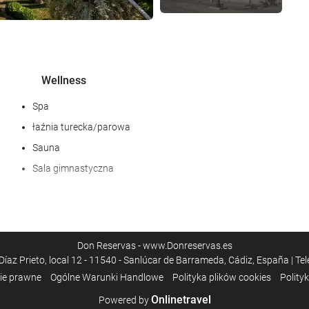
Wellness
Spa
łaźnia turecka/parowa
Sauna
Sala gimnastyczna
Recepcja
całodobowa recepcja
Don Reservas - www.Donreservas.es
przechowalnia bagażu
az Prieto, local 12 - 11540 - Sanlúcar de Barrameda, Cádiz, España | Te
ie prawne
Ogólne Warunki Handlowe
Polityka plików cookies
Polity
Onlinetravel
Powered by
Centrum biznesowe