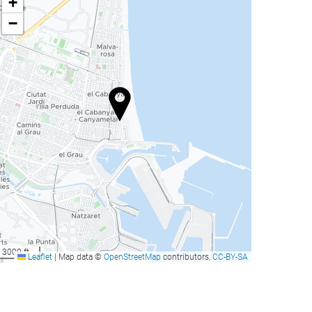
+
−
3000 ft
Leaflet
|
Map data ©
OpenStreetMap
contributors,
CC-BY-SA