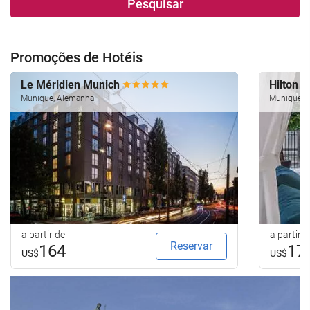
Pesquisar
Promoções de Hotéis
Le Méridien Munich
Hilton 
Munique, Alemanha
Munique, 
a partir de
a partir d
Reservar
164
17
US$
US$