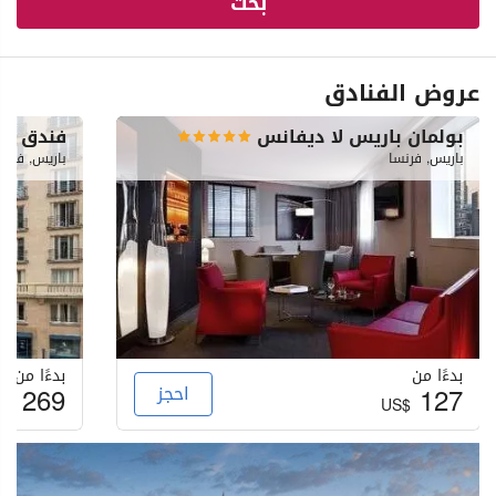
بحث
عروض الفنادق
بولمان باريس لا ديفانس
فندق بو
باريس, فرنسا
باريس, فرنس
بدءًا من
بدءًا من
127
احجز
269
S$
US$