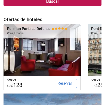
Buscar
Ofertas de hoteles
Pullman Paris La Defense
Pont Ro
París, Francia
París, Fran
desde
desde
Reservar
128
28
US$
US$