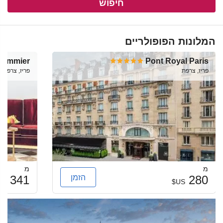
חיפוש
המלונות הפופולריים
 Sommier
Pont Royal Paris
פריז, צרפת
פריז, צרפת
מ
מ
הזמן
341
280
US$
US$