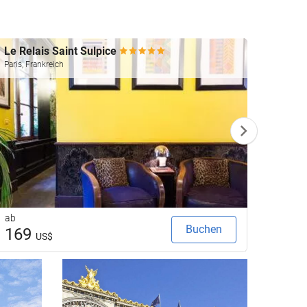
Le Relais Saint Sulpice
Pullm
Paris, Frankreich
Paris, F
ab
ab
Buchen
169
12
US$