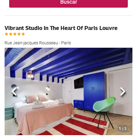
Buscar
Vibrant Studio In The Heart Of Paris Louvre
Rue Jean-jacques Rousseau - París
Anterior
Sigui
1
/ 2