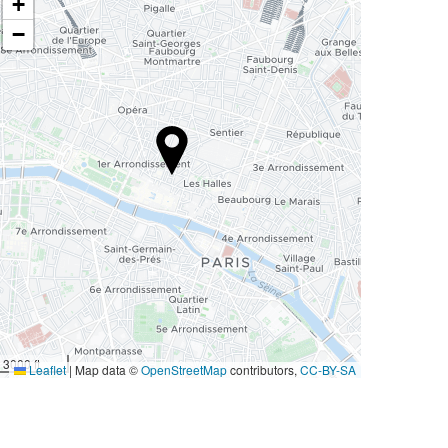
+
−
3000 ft
Leaflet
|
Map data ©
OpenStreetMap
contributors,
CC-BY-SA