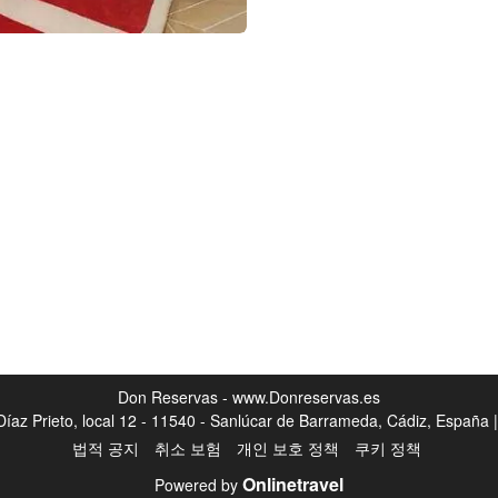
Don Reservas - www.Donreservas.es
íaz Prieto, local 12 - 11540 - Sanlúcar de Barrameda, Cádiz, Españ
법적 공지
취소 보험
개인 보호 정책
쿠키 정책
Onlinetravel
Powered by