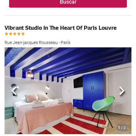
Buscar
Vibrant Studio In The Heart Of Paris Louvre
Rue Jean-jacques Rousseau - París
Anterior
Sigui
1
/ 2