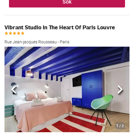
Sök
Vibrant Studio In The Heart Of Paris Louvre
Rue Jean-jacques Rousseau - Paris
Föregående
Nästa
1
/ 2